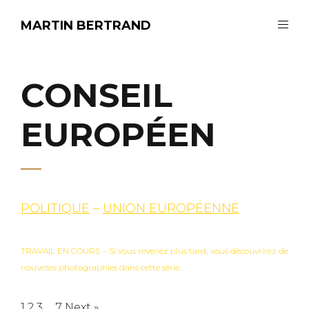
MARTIN BERTRAND
CONSEIL
EUROPÉEN
POLITIQUE
–
UNION EUROPÉENNE
TRAVAIL EN COURS – Si vous revenez plus tard, vous découvrirez de
nouvelles photographies dans cette série.
1
2
3
…
7
Next »