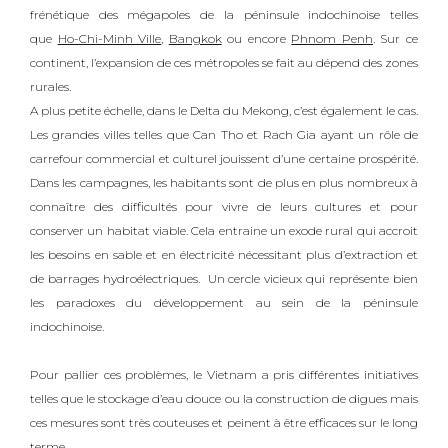
frénétique des mégapoles de la péninsule indochinoise telles
que
Ho-Chi-Minh Ville
,
Bangkok
ou encore
Phnom Penh
. Sur ce
continent, l’expansion de ces métropoles se fait au dépend des zones
rurales.
A plus petite échelle, dans le Delta du Mekong, c’est également le cas.
Les grandes villes telles que Can Tho et Rach Gia ayant un rôle de
carrefour commercial et culturel jouissent d’une certaine prospérité.
Dans les campagnes, les habitants sont de plus en plus nombreux à
connaître des difficultés pour vivre de leurs cultures et pour
conserver un habitat viable. Cela entraine un exode rural qui accroit
les besoins en sable et en électricité nécessitant plus d’extraction et
de barrages hydroélectriques.
Un cercle vicieux qui représente bien
les paradoxes du développement au sein de la péninsule
indochinoise.
Pour pallier ces problèmes, le Vietnam a pris différentes initiatives
telles que le stockage d’eau douce ou la construction de digues mais
ces mesures sont très couteuses et peinent à être efficaces sur le long
terme.