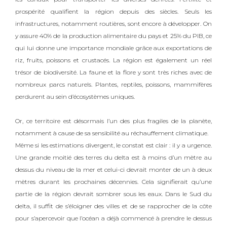
prospérité qualifient la région depuis des siècles. Seuls les
infrastructures, notamment routières, sont encore à développer. On
y assure 40% de la production alimentaire du pays et 25% du PIB, ce
qui lui donne une importance mondiale grâce aux exportations de
riz, fruits, poissons et crustacés.
La région est également un réel
trésor de biodiversité. La faune et la flore y sont très riches avec de
nombreux parcs naturels. Plantes, reptiles, poissons, mammifères
perdurent au sein d’écosystèmes uniques.
Or, ce territoire est désormais l’un des plus fragiles de la planète,
notamment à cause de sa sensibilité au réchauffement climatique.
Même si les estimations divergent, le constat est clair : il y a urgence.
Une grande moitié des terres du delta est à moins d’un mètre au
dessus du niveau de la mer et celui-ci devrait monter de un à deux
mètres durant les prochaines décennies. Cela signifierait qu’une
partie de la région devrait sombrer sous les eaux. Dans le Sud du
delta, il suffit de s’éloigner des villes et de se rapprocher de la côte
pour s’apercevoir que l’océan a déjà commencé à prendre le dessus