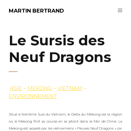
MARTIN BERTRAND
Le Sursis des
Neuf Dragons
ASIE
–
MEKONG
–
VIETNAM
–
ENVIRONNEMENT
Situé à l’extrême Sud du Vietnam, le Delta du Mékong est la région
où le Mekong finit sa course en se jetant dans la Mer de Chine. Le
Mekong est appelé par les vietnamiens « Fleuves Neuf Dragons » car