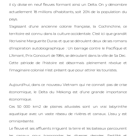
il s’y divise en neuf fleuves formant ainsi un Delta. On y dénombre
actuellement 18 millions d’habitants, soit 20% de la population du
pays.
S’agissant d’une ancienne colonie française, la Cochinchine, ce
territoire est connu dans la culture occidentale. C’est ici que grandit
l’écrivaine Marguerite Duras et que se déroulent deux de ses romans
d’inspiration autobiographique : Un barrage contre le Pacifique et
L’Amant, Prix Goncourt de 1984, se déroulant dans la ville de Sa Dec.
Cette période de l’histoire est désormais pleinement révolue et
l’imaginaire colonial n’est présent que pour attirer les touristes.
Aujourd’hui, dans ce nouveau Vietnam qui ne connait pas de crise
économique, le Delta du Mekong est d’une grande importance
économique.
Ces 50 000 km2 de plaines alluviales sont un vrai labyrinthe
aquatique avec un vaste réseau de rivières et canaux. L’eau y est
omniprésente.
Le fleuve et ses affluents irriguent la terre et les bateaux parcourent
les canaux pour transporter les diverses denrées. Fertilité et