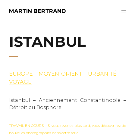
MARTIN BERTRAND
ISTANBUL
EUROPE
–
MOYEN-ORIENT
–
URBANITÉ
–
VOYAGE
Istanbul – Anciennement Constantinople –
Détroit du Bosphore
TRAVAIL EN COURS – Si vous revenez plus tard, vous découvrirez de
nouvelles photographies dans cette série.